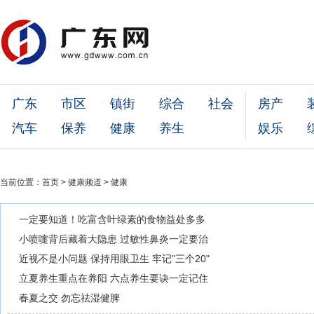
广东
市区
镇街
综合
社会
房产
汽车
保养
健康
养生
娱乐
当前位置：
首页
>
健康频道
>
健康
一定要知道！吃富含叶绿素的食物益处多多
小喷嚏背后藏着大隐患 过敏性鼻炎一定要治
近视不是小问题 保持用眼卫生 牢记"三个20"
立夏养生重点在养阳 六点养生要诀一定记住
春夏之交 勿忘祛湿健脾