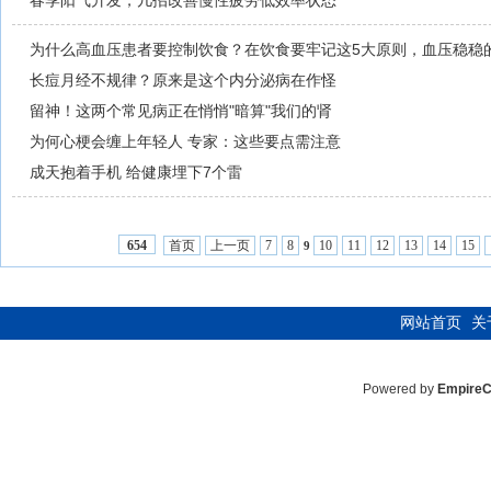
春季阳气升发，几招改善慢性疲劳低效率状态
为什么高血压患者要控制饮食？在饮食要牢记这5大原则，血压稳稳
长痘月经不规律？原来是这个内分泌病在作怪
留神！这两个常见病正在悄悄"暗算"我们的肾
为何心梗会缠上年轻人 专家：这些要点需注意
成天抱着手机 给健康埋下7个雷
首页
上一页
7
8
10
11
12
13
14
15
654
9
网站首页
关
Powered by
Empire