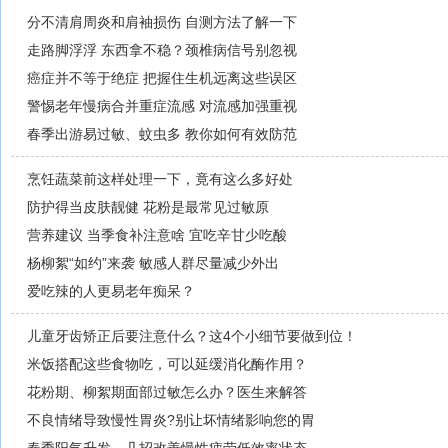
分不清肩周炎和肩袖损伤 自测方法了解一下
走路脚浮浮 东西拿不稳？颈椎病信号别忽视
癌症并不等于绝症 把握住生机远离这些误区
警惕老年慢病合并重症流感 对流感加强重视
春季出游易过敏、蚊虫多 教你如何有效防范
烹饪蔬菜前这样处理一下，竟有这么多好处
防护得当皮肤靓健 花粉是最常见过敏原
营养建议 当季食补注意啥 宜吃辛甘少吃酸
杨柳絮“如约”来袭 敏感人群尽量减少外出
爱吃辣的人更易老年痴呆？
儿童牙齿矫正后要注意什么？这4个小细节要做到位！
米饭搭配这些食物吃，可以延缓消化酶作用？
花粉期、柳絮期面部过敏怎么办？医生来解答
不良情绪导致慢性胃炎?别让坏情绪影响您的胃