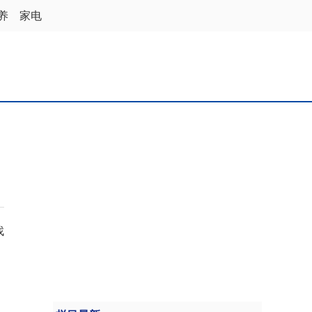
养
家电
找