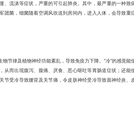
嚏、流涕等症状，严重的可引起肺炎。其中，最严重的一种致
军团菌，细菌随着空调风吹送到房间内，进入人体，会导致重
节律及植物神经功能紊乱，导致免疫力下降。“冷”的感觉能
，从而出现腹泻、腹痛、厌食、恶心呕吐等胃肠道症状；还能
关节受冷导致腰背及关节痛，令皮肤神经受冷导致面神经炎、