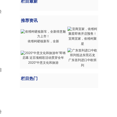
栏目最新
染
推荐资讯
宜商宜家，依维柯聚
依维柯硬核新车，全新
星
广东首列进口中欧班
2020“中意文化和旅游
列
间
栏目热门
粉