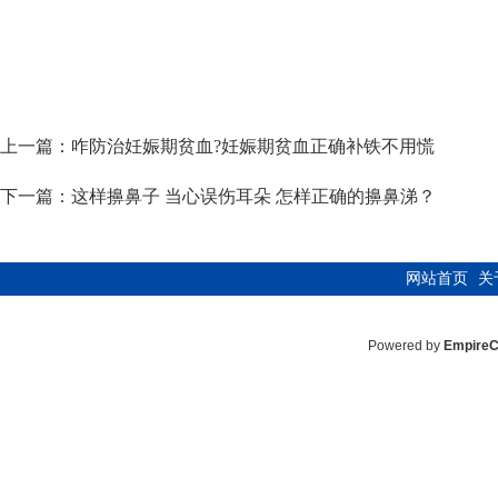
上一篇：
咋防治妊娠期贫血?妊娠期贫血正确补铁不用慌
下一篇：
这样擤鼻子 当心误伤耳朵 怎样正确的擤鼻涕？
网站首页
关
Powered by
Empire